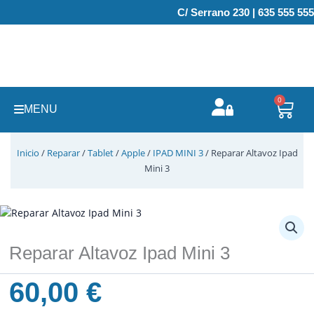
Ir
C/ Serrano 230 | 635 555 555
al
contenido
0
Carr
MENU
Inicio
/
Reparar
/
Tablet
/
Apple
/
IPAD MINI 3
/ Reparar Altavoz Ipad
Mini 3
Reparar Altavoz Ipad Mini 3
60,00
€