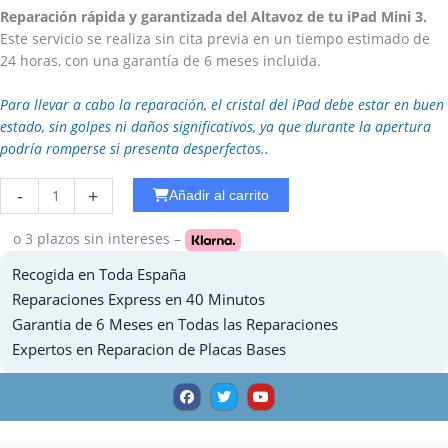
Reparación rápida y garantizada del Altavoz de tu iPad Mini 3.
Este servicio se realiza sin cita previa en un tiempo estimado de
24 horas, con una garantía de 6 meses incluida.
Para llevar a cabo la reparación, el cristal del iPad debe estar en buen
estado, sin golpes ni daños significativos, ya que durante la apertura
podría romperse si presenta desperfectos..
Reparar
-
+
Añadir al carrito
Altavoz
Ipad
o 3 plazos
sin intereses –
Mini
Recogida en Toda España
3
cantidad
Reparaciones Express en 40 Minutos
Garantia de 6 Meses en Todas las Reparaciones
Expertos en Reparacion de Placas Bases
F
T
Y
a
w
o
c
i
u
e
t
t
b
t
u