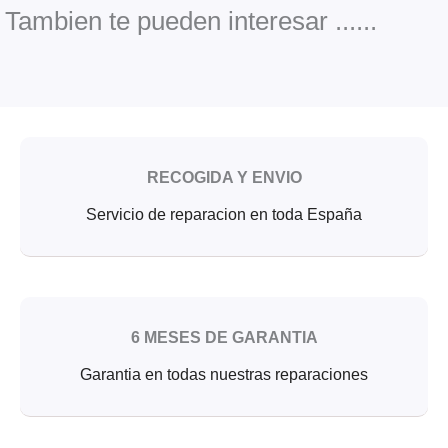
o
e
b
o
r
e
Tambien te pueden interesar ......
k
RECOGIDA Y ENVIO
Servicio de reparacion en toda España
6 MESES DE GARANTIA
Garantia en todas nuestras reparaciones