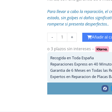
Para llevar a cabo la reparación, el c
estado, sin golpes ni daños significa
romperse si presenta desperfectos..
Reparar
-
+
Añadir al ca
WiFi
Ipad
o 3 plazos
sin intereses –
7
Recogida en Toda España
-
Reparaciones Express en 40 Minuto
2019
Garantia de 6 Meses en Todas las R
cantidad
Expertos en Reparacion de Placas B
F
a
c
e
b
o
o
k