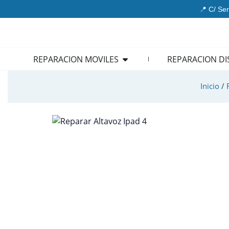
Ir
📍 C/ Ser
al
contenido
Open REPARACION MOVIL
REPARACION MOVILES
REPARACION DI
Inicio
/