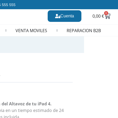
35 555 555
0
Carr
0,00
€
Cuenta
n CURSOS REPARACION MOVILES
VENTA MOVILES
REPARACION B2B
4
del Altavoz de tu iPad 4.
revia en un tiempo estimado de 24
s incluida.