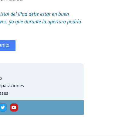
ristal del iPad debe estar en buen
tivos, ya que durante la apertura podría
rrito
s
eparaciones
ases
T
Y
w
o
i
u
t
t
t
u
e
b
r
e