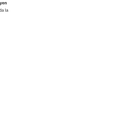
uyen
da la