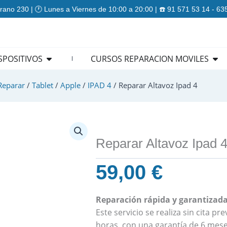
rano 230 | 🕐 Lunes a Viernes de 10:00 a 20:00 | ☎️ 91 571 53 14 - 6
ES
Open REPARACION DISPOSITIVOS
Ope
SPOSITIVOS
CURSOS REPARACION MOVILES
Reparar
/
Tablet
/
Apple
/
IPAD 4
/ Reparar Altavoz Ipad 4
Reparar Altavoz Ipad 
59,00
€
Reparación rápida y garantizada 
Este servicio se realiza sin cita p
horas, con una garantía de 6 mese