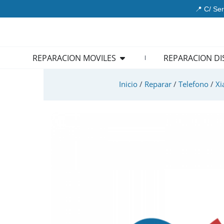
Ir
📍 C/ Ser
al
contenido
Open REPARACION MOVIL
REPARACION MOVILES
REPARACION DI
Inicio
/
Reparar
/
Telefono
/
Xi