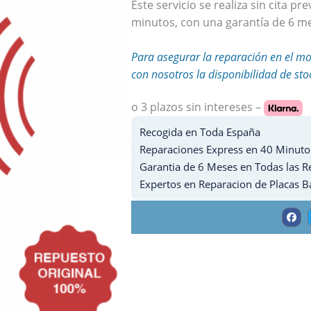
Este servicio se realiza sin cita p
minutos, con una garantía de 6 me
Para asegurar la reparación en el mo
con nosotros la disponibilidad de sto
o 3 plazos
sin intereses –
Recogida en Toda España
Reparaciones Express en 40 Minuto
Garantia de 6 Meses en Todas las R
Expertos en Reparacion de Placas B
F
a
c
e
b
o
o
k