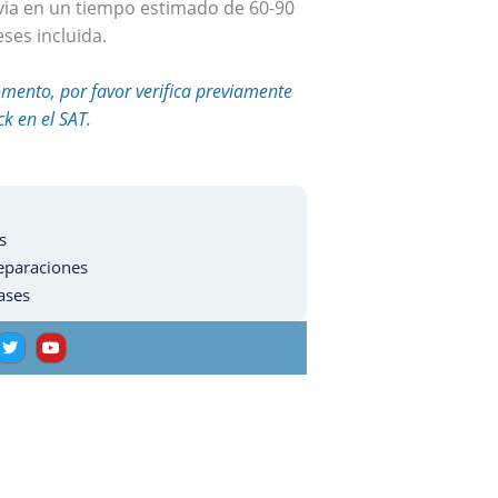
revia en un tiempo estimado de 60-90
ses incluida.
mento, por favor verifica previamente
ck en el SAT.
s
eparaciones
ases
T
Y
w
o
i
u
t
t
t
u
e
b
r
e