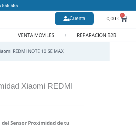
35 555 555
0
Carr
0,00
€
Cuenta
n CURSOS REPARACION MOVILES
VENTA MOVILES
REPARACION B2B
Xiaomi REDMI NOTE 10 SE MAX
imidad Xiaomi REDMI
 del Sensor Proximidad de tu