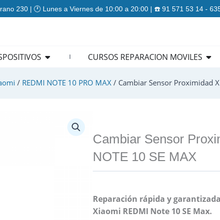
rano 230 | 🕐 Lunes a Viernes de 10:00 a 20:00 | ☎️ 91 571 53 14 - 6
ES
Open REPARACION DISPOSITIVOS
Ope
SPOSITIVOS
CURSOS REPARACION MOVILES
aomi
/
REDMI NOTE 10 PRO MAX
/ Cambiar Sensor Proximidad 
Cambiar Sensor Prox
NOTE 10 SE MAX
Reparación rápida y garantizada
Xiaomi REDMI Note 10 SE Max.