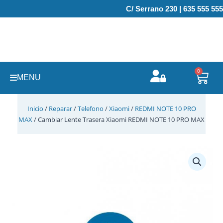
Ir
C/ Serrano 230 | 635 555 555
al
contenido
0
Carr
MENU
Inicio
/
Reparar
/
Telefono
/
Xiaomi
/
REDMI NOTE 10 PRO
MAX
/ Cambiar Lente Trasera Xiaomi REDMI NOTE 10 PRO MAX