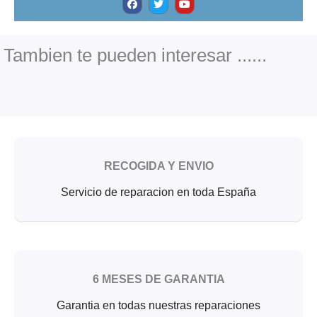
a
w
o
c
i
u
e
t
t
b
t
u
o
e
b
o
r
e
Tambien te pueden interesar ......
k
RECOGIDA Y ENVIO
Servicio de reparacion en toda España
6 MESES DE GARANTIA
Garantia en todas nuestras reparaciones