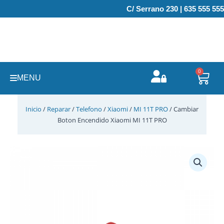
Ir
C/ Serrano 230 | 635 555 555
al
contenido
0
Carr
MENU
Inicio
/
Reparar
/
Telefono
/
Xiaomi
/
MI 11T PRO
/ Cambiar
Boton Encendido Xiaomi MI 11T PRO