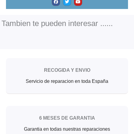
a
w
o
c
i
u
e
t
t
b
t
u
o
e
b
o
r
e
Tambien te pueden interesar ......
k
RECOGIDA Y ENVIO
Servicio de reparacion en toda España
6 MESES DE GARANTIA
Garantia en todas nuestras reparaciones