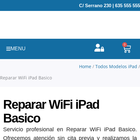
Ir
C/ Serrano 230 | 635 555 555
al
contenido
0
Carr
MENU
Home
/
Todos Modelos iPad
/
Reparar WiFi iPad Basico
Reparar WiFi iPad
Basico
Servicio profesional en Reparar WiFi iPad Basico.
Ofrecemos atención sin cita previa y realizamos la