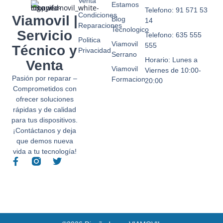
Venta
Estamos
Telefono: 91 571 53
Condiciones
Viamovil |
Blog
14
Reparaciones
Tecnologico
Servicio
Telefono: 635 555
Politica
Viamovil
555
Técnico y
Privacidad
Serrano
Horario: Lunes a
Venta
Viamovil
Viernes de 10:00-
Pasión por reparar –
Formacion
20:00
Comprometidos con
ofrecer soluciones
rápidas y de calidad
para tus dispositivos.
¡Contáctanos y deja
que demos nueva
vida a tu tecnología!
F
T
a
w
c
i
e
t
b
t
o
e
o
r