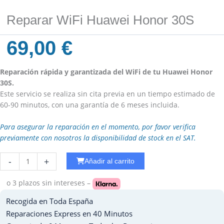
Reparar WiFi Huawei Honor 30S
69,00
€
Reparación rápida y garantizada del WiFi de tu Huawei Honor
30S.
Este servicio se realiza sin cita previa en un tiempo estimado de
60-90 minutos, con una garantía de 6 meses incluida.
Para asegurar la reparación en el momento, por favor verifica
previamente con nosotros la disponibilidad de stock en el SAT.
Cambiar
-
+
Añadir al carrito
Camara
Trasera
o 3 plazos
sin intereses –
Huawei
Recogida en Toda España
Mate
20
Reparaciones Express en 40 Minutos
PRO