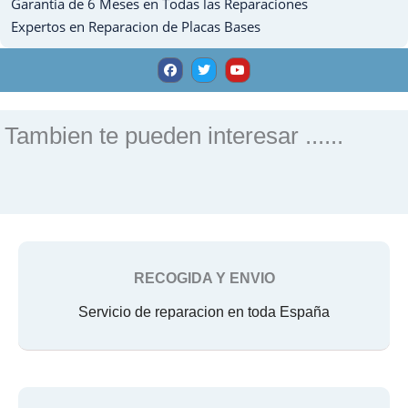
Garantia de 6 Meses en Todas las Reparaciones
cantidad
Expertos en Reparacion de Placas Bases
F
T
Y
a
w
o
c
i
u
e
t
t
b
t
u
o
e
b
o
r
e
Tambien te pueden interesar ......
k
RECOGIDA Y ENVIO
Servicio de reparacion en toda España