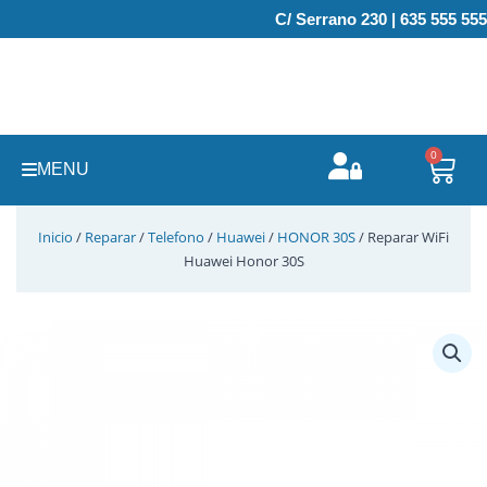
Ir
C/ Serrano 230 | 635 555 555
al
contenido
0
Carr
MENU
Inicio
/
Reparar
/
Telefono
/
Huawei
/
HONOR 30S
/ Reparar WiFi
Huawei Honor 30S