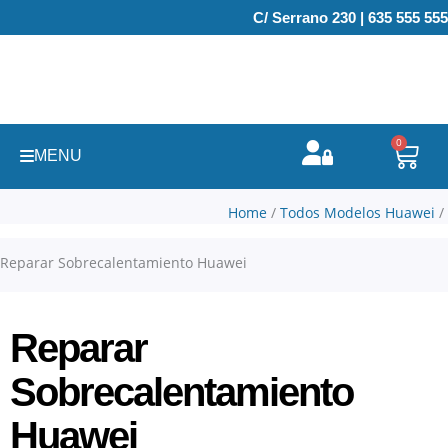
Ir
C/ Serrano 230 | 635 555 555
al
contenido
0
Carr
MENU
Home
/
Todos Modelos Huawei
/
Reparar Sobrecalentamiento Huawei
Reparar
Sobrecalentamiento
Huawei