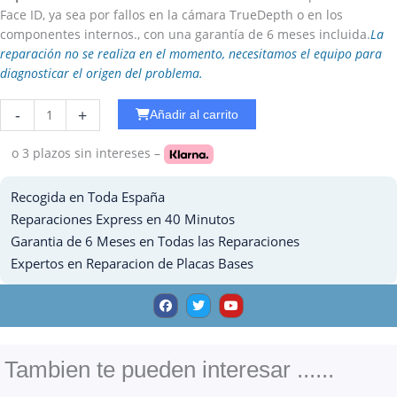
Face ID, ya sea por fallos en la cámara TrueDepth o en los
componentes internos., con una garantía de 6 meses incluida.
La
reparación no se realiza en el momento, necesitamos el equipo para
diagnosticar el origen del problema.
Reparar
-
+
Añadir al carrito
NFC
Iphone
o 3 plazos
sin intereses –
6
cantidad
Recogida en Toda España
Reparaciones Express en 40 Minutos
Garantia de 6 Meses en Todas las Reparaciones
Expertos en Reparacion de Placas Bases
F
T
Y
a
w
o
c
i
u
e
t
t
b
t
u
o
e
b
o
r
e
Tambien te pueden interesar ......
k