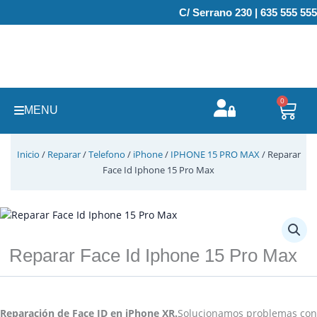
Ir
C/ Serrano 230 | 635 555 555
al
contenido
0
Carr
MENU
Inicio
/
Reparar
/
Telefono
/
iPhone
/
IPHONE 15 PRO MAX
/ Reparar
Face Id Iphone 15 Pro Max
Reparar Face Id Iphone 15 Pro Max
Reparación de Face ID en iPhone XR.
Solucionamos problemas con