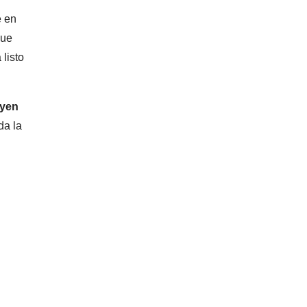
e en
que
 listo
uyen
da la