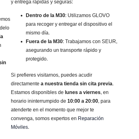
y entrega rápidas y seguras:
Dentro de la M30
: Utilizamos GLOVO
remos
para recoger y entregar el dispositivo el
odelo
mismo día.
la
Fuera de la M30
: Trabajamos con SEUR,
n
asegurando un transporte rápido y
protegido.
sin
Si prefieres visitarnos, puedes acudir
directamente
a nuestra tienda sin cita previa
.
Estamos disponibles de
lunes a viernes
, en
horario ininterrumpido de
10:00 a 20:00
, para
atenderte en el momento que mejor te
convenga, somos expertos en
Reparación
Móviles
.