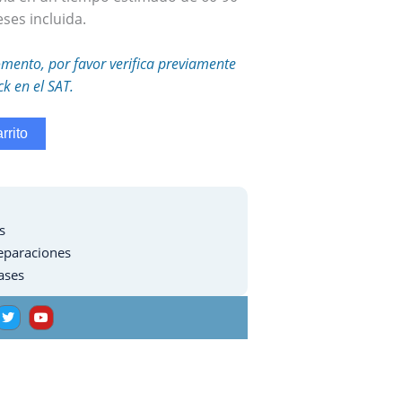
ses incluida.
mento, por favor verifica previamente
ck en el SAT.
rrito
s
eparaciones
ases
T
Y
w
o
i
u
t
t
t
u
e
b
r
e