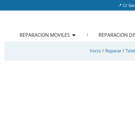
Ir
📍 C/ Ser
al
contenido
Open REPARACION MOVIL
REPARACION MOVILES
REPARACION DI
Inicio
/
Reparar
/
Tele