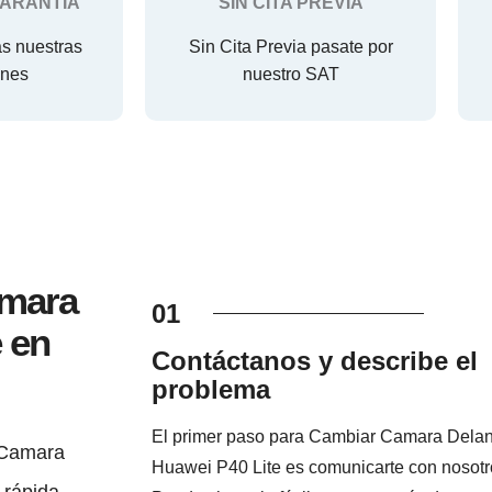
GARANTIA
SIN CITA PREVIA
as nuestras
Sin Cita Previa pasate por
ones
nuestro SAT
amara
01
 en
Contáctanos y describe el
problema
El primer paso para Cambiar Camara Delan
 Camara
Huawei P40 Lite es comunicarte con nosotr
 rápida,