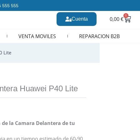
35 555 555
0
Carr
0,00
€
Cuenta
n CURSOS REPARACION MOVILES
VENTA MOVILES
REPARACION B2B
 Lite
tera Huawei P40 Lite
 de la Camara Delantera de tu
revia en un tiempo estimado de 60-90