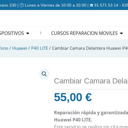
rano 230 | 🕐 Lunes a Viernes de 10:00 a 20:00 | ☎️ 91 571 53 14 - 6
ES
Open REPARACION DISPOSITIVOS
Ope
SPOSITIVOS
CURSOS REPARACION MOVILES
fono
/
Huawei
/
P40 LITE
/ Cambiar Camara Delantera Huawei P40
Cambiar Camara Delan
55,00
€
Reparación rápida y garantizada
Huawei P40 LITE.
Este servicio se realiza sin cita p