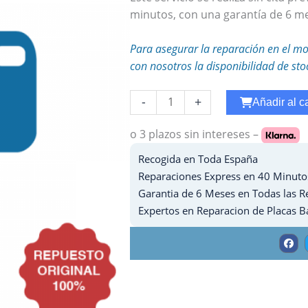
minutos, con una garantía de 6 me
Para asegurar la reparación en el mo
con nosotros la disponibilidad de sto
Cambiar
-
+
Añadir al ca
Microfono
Huawei
o 3 plazos
sin intereses –
Honor
Recogida en Toda España
VIEW
Reparaciones Express en 40 Minuto
30
Garantia de 6 Meses en Todas las R
cantidad
Expertos en Reparacion de Placas B
F
a
c
e
b
o
o
k