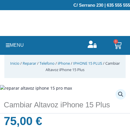
Ir
C/ Serrano 230 | 635 555 555
al
contenido
0
Carr
MENU
Inicio
/
Reparar
/
Telefono
/
iPhone
/
IPHONE 15 PLUS
/ Cambiar
Altavoz iPhone 15 Plus
Cambiar Altavoz iPhone 15 Plus
75,00
€