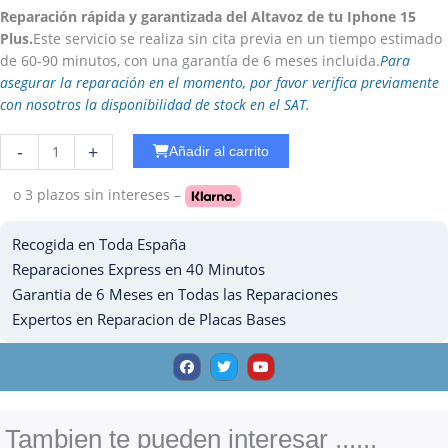
Reparación rápida y garantizada del Altavoz de tu Iphone 15
Plus.
Este servicio se realiza sin cita previa en un tiempo estimado
de 60-90 minutos, con una garantía de 6 meses incluida.
Para
asegurar la reparación en el momento, por favor verifica previamente
con nosotros la disponibilidad de stock en el SAT.
Reparar
-
+
Añadir al carrito
Placa
Base
o 3 plazos
sin intereses –
iPhone
8
Recogida en Toda España
cantidad
Reparaciones Express en 40 Minutos
Garantia de 6 Meses en Todas las Reparaciones
Expertos en Reparacion de Placas Bases
F
T
Y
a
w
o
c
i
u
e
t
t
b
t
u
o
e
b
o
r
e
Tambien te pueden interesar ......
k