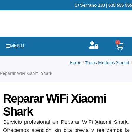
Ir
C/ Serrano 230 | 635 555 555
al
contenido
0
Carr
MENU
Home
/
Todos Modelos Xiaomi
/
Reparar WiFi Xiaomi Shark
Reparar WiFi Xiaomi
Shark
Servicio profesional en Reparar WiFi Xiaomi Shark.
Ofrecemos atención sin cita previa y realizamos la