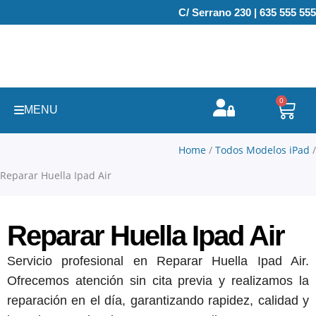
Ir
C/ Serrano 230 | 635 555 555
al
contenido
0
Carr
MENU
Home
/
Todos Modelos iPad
/
Reparar Huella Ipad Air
Reparar Huella Ipad Air
Servicio profesional en Reparar Huella Ipad Air.
Ofrecemos atención sin cita previa y realizamos la
reparación en el día, garantizando rapidez, calidad y