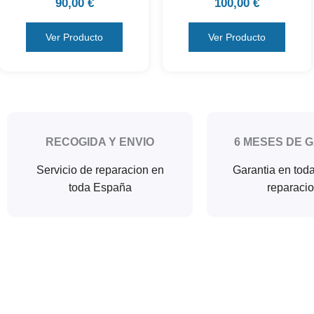
90,00
€
100,00
€
Ver Producto
Ver Producto
RECOGIDA Y ENVIO
6 MESES DE 
Servicio de reparacion en
Garantia en tod
toda España
reparaci