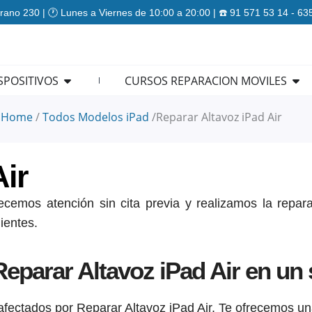
rano 230 | 🕐 Lunes a Viernes de 10:00 a 20:00 | ☎️ 91 571 53 14 - 6
ES
Open REPARACION DISPOSITIVOS
Ope
SPOSITIVOS
CURSOS REPARACION MOVILES
Home
/
Todos Modelos iPad
/
Reparar Altavoz iPad Air
Air
recemos atención sin cita previa y realizamos la repar
ientes.
eparar Altavoz iPad Air en un 
fectados por Reparar Altavoz iPad Air. Te ofrecemos un