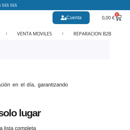
35 555 555
0
Carr
0,00
€
Cuenta
n CURSOS REPARACION MOVILES
VENTA MOVILES
REPARACION B2B
ación en el día, garantizando
solo lugar
a lista completa