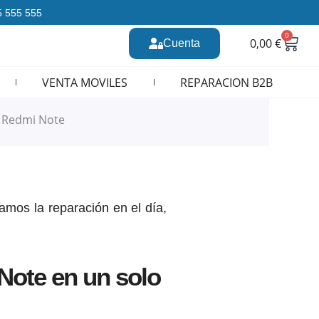
35 555 555
0
Carr
0,00
€
Cuenta
n CURSOS REPARACION MOVILES
VENTA MOVILES
REPARACION B2B
 Redmi Note
amos la reparación en el día,
Note en un solo