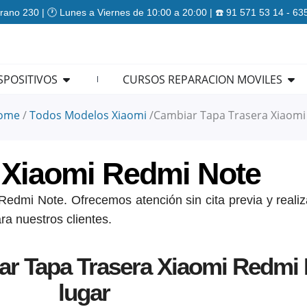
rano 230 | 🕐 Lunes a Viernes de 10:00 a 20:00 | ☎️ 91 571 53 14 - 6
ES
Open REPARACION DISPOSITIVOS
Ope
SPOSITIVOS
CURSOS REPARACION MOVILES
ome
/
Todos Modelos Xiaomi
/
Cambiar Tapa Trasera Xiaomi
 Xiaomi Redmi Note
edmi Note. Ofrecemos atención sin cita previa y realiz
ra nuestros clientes.
r Tapa Trasera Xiaomi Redmi 
lugar