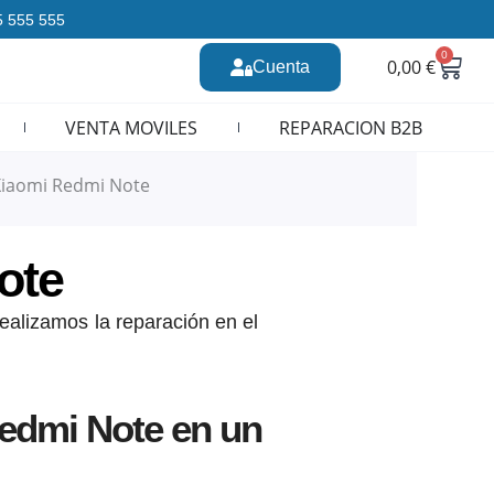
35 555 555
0
Carr
0,00
€
Cuenta
n CURSOS REPARACION MOVILES
VENTA MOVILES
REPARACION B2B
Xiaomi Redmi Note
ote
ealizamos la reparación en el
edmi Note en un