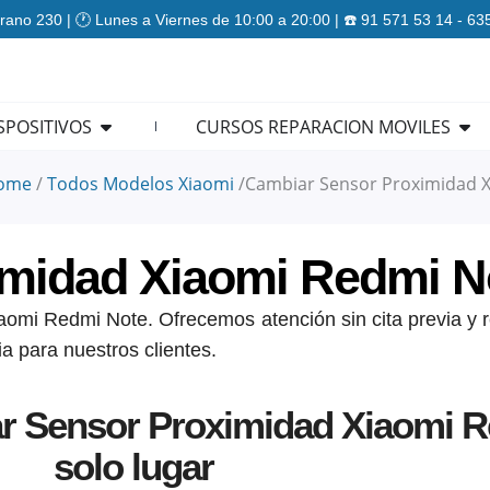
rano 230 | 🕐 Lunes a Viernes de 10:00 a 20:00 | ☎️ 91 571 53 14 - 6
ES
Open REPARACION DISPOSITIVOS
Ope
SPOSITIVOS
CURSOS REPARACION MOVILES
ome
/
Todos Modelos Xiaomi
/
Cambiar Sensor Proximidad 
imidad Xiaomi Redmi N
omi Redmi Note. Ofrecemos atención sin cita previa y r
ia para nuestros clientes.
r Sensor Proximidad Xiaomi R
solo lugar