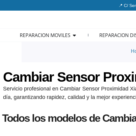
Ir
📍 C/ Ser
al
contenido
Open REPARACION MOVIL
REPARACION MOVILES
REPARACION DI
H
Cambiar Sensor Prox
Servicio profesional en Cambiar Sensor Proximidad Xia
día, garantizando rapidez, calidad y la mejor experienc
Todos los modelos de Cambia