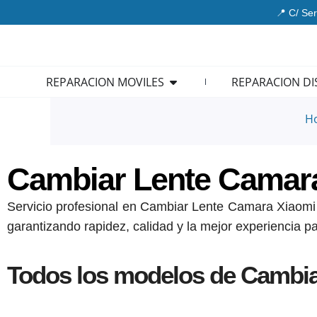
Ir
📍 C/ Ser
al
contenido
Open REPARACION MOVIL
REPARACION MOVILES
REPARACION DI
H
Cambiar Lente Camar
Servicio profesional en Cambiar Lente Camara Xiaomi R
garantizando rapidez, calidad y la mejor experiencia pa
Todos los modelos de Cambia