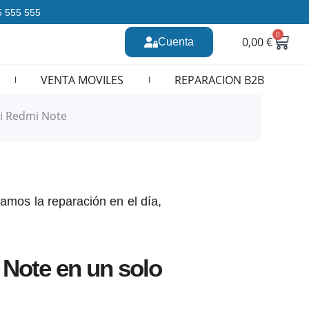
35 555 555
0
Carr
0,00
€
Cuenta
n CURSOS REPARACION MOVILES
VENTA MOVILES
REPARACION B2B
i Redmi Note
amos la reparación en el día,
Note en un solo