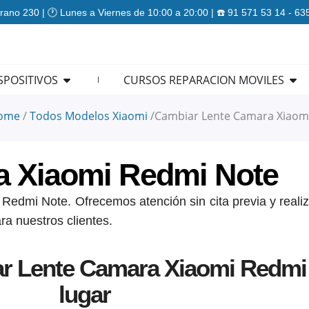
rano 230 | 🕐 Lunes a Viernes de 10:00 a 20:00 | ☎️ 91 571 53 14 - 6
ES
Open REPARACION DISPOSITIVOS
Ope
SPOSITIVOS
CURSOS REPARACION MOVILES
ome
/
Todos Modelos Xiaomi
/
Cambiar Lente Camara Xiaom
a Xiaomi Redmi Note
edmi Note. Ofrecemos atención sin cita previa y realiz
ra nuestros clientes.
r Lente Camara Xiaomi Redmi 
lugar