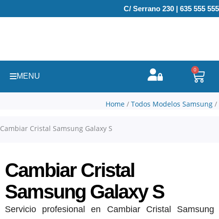
Ir
C/ Serrano 230 | 635 555 555
al
contenido
0
Carr
MENU
Home
/
Todos Modelos Samsung
/
Cambiar Cristal Samsung Galaxy S
Cambiar Cristal
Samsung Galaxy S
Servicio profesional en Cambiar Cristal Samsung