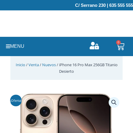
Ir
C/ Serrano 230 | 635 555 555
al
contenido
0
Carr
MENU
Inicio
/
Venta
/
Nuevos
/ iPhone 16 Pro Max 256GB Titanio
Desierto
¡Oferta!