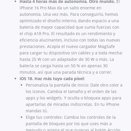
Hasta 4 horas más de autonomía. Otro mundo.
El
iPhone 16 Pro Max da un salto enorme en
autonomía. Una vez más. Para conseguirlo, hemos
optimizado el diseño interno, dando espacio a una
batería de mayor capacidad que suma fuerzas con
el chip A18 Pro. El resultado es un rendi­miento y
eficiencia alucinantes, incluso con todas las nuevas
prestaciones. Acopla el nuevo cargador MagSafe
para cargar tu dispositivo sin cables y a toda mecha:
hasta 25 W con un adaptador de 30 W o más. La
batería se carga hasta un 50 % en apenas 30
minutos, así que una parada técnica y a correr.
iOS 18. Haz más tuyo cada píxel:
Personaliza la pantalla de inicio: Dale otro color a
los iconos. Cambia el tamaño y el orden de las
apps y los widgets. Y oculta o bloquea apps para
apartarlas de miradas indiscretas. En tu iPhone
mandas tú.
Elige tus controles: Cambia los controles de la
pantalla de bloqueo por los que uses más a
menudo o asigna el que quieras al botón Acción.