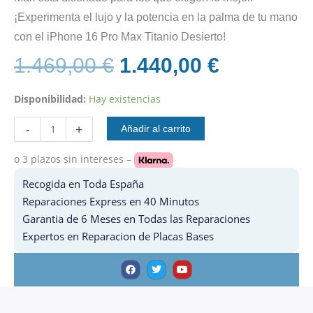
¡Experimenta el lujo y la potencia en la palma de tu mano
con el iPhone 16 Pro Max Titanio Desierto!
El
El
1.469,00
€
1.440,00
€
precio
precio
iPhone
original
actual
Disponibilidad:
Hay existencias
16
era:
es:
Pro
1.469,00 €.
1.440,00 
-
+
Añadir al carrito
Max
256GB
o 3 plazos
sin intereses –
Titanio
Desierto
Recogida en Toda España
cantidad
Reparaciones Express en 40 Minutos
Garantia de 6 Meses en Todas las Reparaciones
Expertos en Reparacion de Placas Bases
F
T
Y
a
w
o
c
i
u
e
t
t
b
t
u
o
e
b