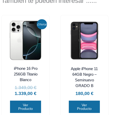
Tambien te pueden interesar ......
El
El
precio
precio
¡Oferta!
original
actual
era:
es:
1.349,00 €.
1.339,00 €.
iPhone 16 Pro
Apple iPhone 11
256GB Titanio
64GB Negro –
Blanco
Seminuevo
GRADO B
1.349,00
€
1.339,00
€
180,00
€
Ver
Ver
Producto
Producto