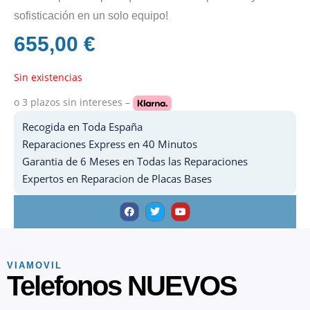
sofisticación en un solo equipo!
655,00
€
Sin existencias
o 3 plazos
sin intereses –
Recogida en Toda España
Reparaciones Express en 40 Minutos
Garantia de 6 Meses en Todas las Reparaciones
Expertos en Reparacion de Placas Bases
F
T
Y
a
w
o
c
i
u
e
t
t
b
t
u
o
e
b
o
r
e
k
VIAMOVIL
Telefonos NUEVOS