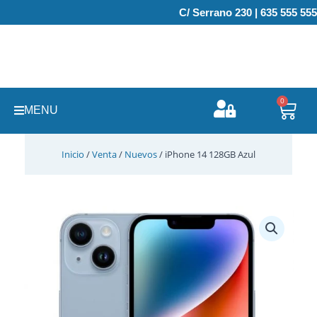
Ir
C/ Serrano 230 | 635 555 555
al
contenido
0
Carr
MENU
Inicio
/
Venta
/
Nuevos
/ iPhone 14 128GB Azul