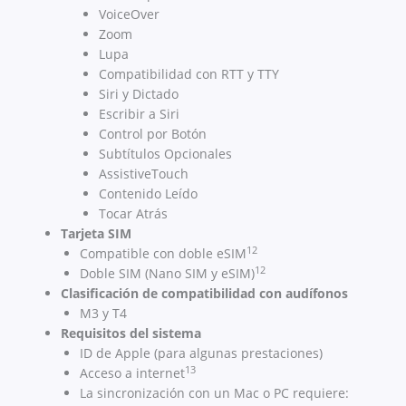
VoiceOver
Zoom
Lupa
Compatibilidad con RTT y TTY
Siri y Dictado
Escribir a Siri
Control por Botón
Subtítulos Opcionales
AssistiveTouch
Contenido Leído
Tocar Atrás
Tarjeta SIM
12
Compatible con doble eSIM
12
Doble SIM (Nano SIM y eSIM)
Clasificación de compati­bilidad con audífonos
M3 y T4
Requisitos del sistema
ID de Apple (para algunas prestaciones)
13
Acceso a internet
La sincronización con un Mac o PC requiere: