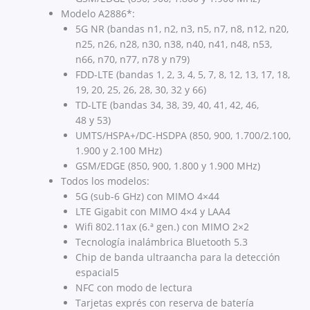
Modelo A2886*:
5G NR (bandas n1, n2, n3, n5, n7, n8, n12, n20,
n25, n26, n28, n30, n38, n40, n41, n48, n53,
n66, n70, n77, n78 y n79)
FDD-LTE (bandas 1, 2, 3, 4, 5, 7, 8, 12, 13, 17, 18,
19, 20, 25, 26, 28, 30, 32 y 66)
TD-LTE (bandas 34, 38, 39, 40, 41, 42, 46,
48 y 53)
UMTS/HSPA+/DC-HSDPA (850, 900, 1.700/2.100,
1.900 y 2.100 MHz)
GSM/EDGE (850, 900, 1.800 y 1.900 MHz)
Todos los modelos:
5G (sub-6 GHz) con MIMO 4×44
LTE Gigabit con MIMO 4×4 y LAA4
Wifi 802.11ax (6.ª gen.) con MIMO 2×2
Tecnología inalámbrica Bluetooth 5.3
Chip de banda ultraancha para la detección
espacial5
NFC con modo de lectura
Tarjetas exprés con reserva de batería