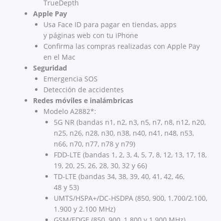
TrueDepth
Apple Pay
Usa Face ID para pagar en tiendas, apps
y páginas web con tu iPhone
Confirma las compras realizadas con Apple Pay
en el Mac
Seguridad
Emergencia SOS
Detección de accidentes
Redes móviles e inalámbricas
Modelo A2882*:
5G NR (bandas n1, n2, n3, n5, n7, n8, n12, n20,
n25, n26, n28, n30, n38, n40, n41, n48, n53,
n66, n70, n77, n78 y n79)
FDD-LTE (bandas 1, 2, 3, 4, 5, 7, 8, 12, 13, 17, 18,
19, 20, 25, 26, 28, 30, 32 y 66)
TD-LTE (bandas 34, 38, 39, 40, 41, 42, 46,
48 y 53)
UMTS/HSPA+/DC-HSDPA (850, 900, 1.700/2.100,
1.900 y 2.100 MHz)
GSM/EDGE (850, 900, 1.800 y 1.900 MHz)