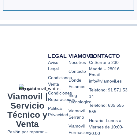
manipuladas
y 
o no
po
llegaban
ta
nunca !
a
Si
a 
quieren
ti
no
cu
dañar
nu
LEGAL
VIAMOVIL
CONTACTO
su
so
Aviso
Nosotros
C/ Serrano 230
imagen
q
Legal
Madrid – 28016
no
no
Contacto
Email:
trabajen
e
Condiciones
Donde
info@viamovil.es
Venta
con
ce
Estamos
Telefono: 91 571 53
MRW
y 
Condiciones
Viamovil |
Blog
14
hablo
at
Reparaciones
Tecnologico
Servicio
desde
e
Telefono: 635 555
Politica
Viamovil
mi
ni
555
Técnico y
Privacidad
Serrano
experiencia
de
Horario: Lunes a
Venta
te
Viamovil
Viernes de 10:00-
¿
Pasión por reparar –
Formacion
20:00