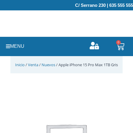
Ir
C/ Serrano 230 | 635 555 555
al
contenido
0
Carr
MENU
Inicio
/
Venta
/
Nuevos
/ Apple iPhone 15 Pro Max 1TB Gris