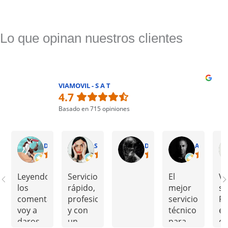
Lo que opinan nuestros clientes
VIAMOVIL - S A T
4.7
Basado en 715 opiniones
DAVID
Sandra Mendoza
David Pelado
Ander Echevarria
Leyendo
Servicio
El
VI
los
rápido,
mejor
se
comentarios
profesional
servicio
R
voy a
y con
técnico
e
daros
un
para
co