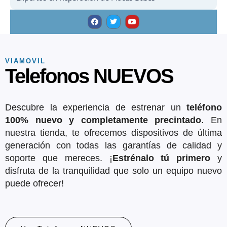
F
T
Y
a
w
o
c
i
u
e
t
t
b
t
u
o
e
b
o
r
e
k
VIAMOVIL
Telefonos NUEVOS
Descubre la experiencia de estrenar un
teléfono
100% nuevo y completamente precintado
. En
nuestra tienda, te ofrecemos dispositivos de última
generación con todas las garantías de calidad y
soporte que mereces. ¡
Estrénalo tú primero
y
disfruta de la tranquilidad que solo un equipo nuevo
puede ofrecer!