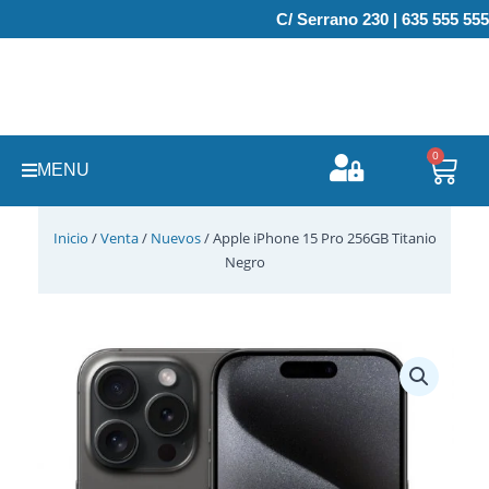
Ir
C/ Serrano 230 | 635 555 555
al
contenido
0
Carr
MENU
Inicio
/
Venta
/
Nuevos
/ Apple iPhone 15 Pro 256GB Titanio
Negro