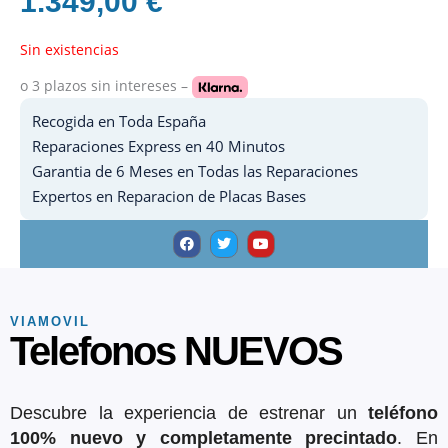
1.349,00
€
Sin existencias
o 3 plazos
sin intereses –
Recogida en Toda España
Reparaciones Express en 40 Minutos
Garantia de 6 Meses en Todas las Reparaciones
Expertos en Reparacion de Placas Bases
F
T
Y
a
w
o
c
i
u
e
t
t
b
t
u
o
e
b
o
r
e
k
VIAMOVIL
Telefonos NUEVOS
Descubre la experiencia de estrenar un
teléfono
100% nuevo y completamente precintado
. En