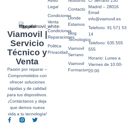
Aviso
Nosotros
C/ Serrano 230
imagen
q
Legal
Madrid – 28016
no
no
Contacto
Email:
trabajen
e
Condiciones
Donde
info@viamovil.es
Venta
con
ce
Estamos
Telefono: 91 571 53
MRW
y 
Condiciones
Viamovil |
Blog
14
hablo
at
Reparaciones
Tecnologico
Servicio
desde
e
Telefono: 635 555
Politica
Viamovil
mi
ni
555
Técnico y
Privacidad
Serrano
experiencia
de
Horario: Lunes a
Venta
te
Viamovil
Viernes de 10:00-
¿
Pasión por reparar –
Formacion
20:00
h
Comprometidos con
ofrecer soluciones
oc
rápidas y de calidad
¿p
para tus dispositivos.
po
¡Contáctanos y deja
e
que demos nueva
co
vida a tu tecnología!
c
F
T
no
a
w
.
c
i
e
t