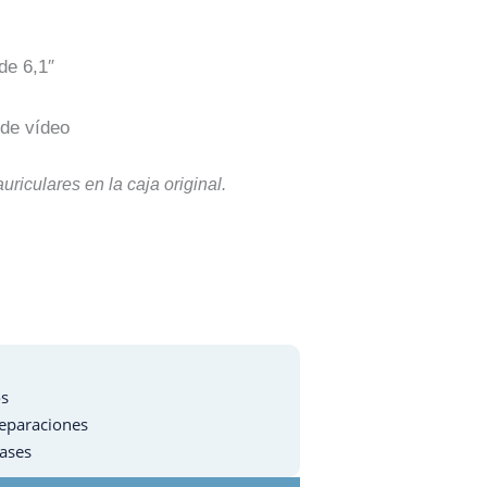
de 6,1″
de vídeo
riculares en la caja original.
os
Reparaciones
Bases
T
Y