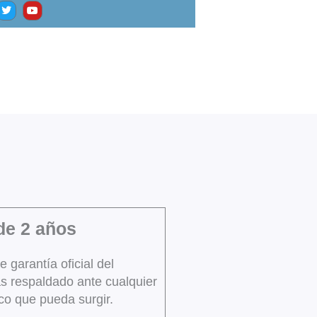
w
o
i
u
t
t
t
u
e
b
r
e
 de 2 años
garantía oficial del
rás respaldado ante cualquier
co que pueda surgir.