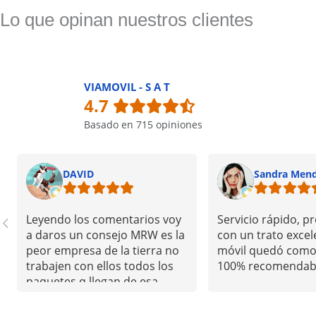
Lo que opinan nuestros clientes
VIAMOVIL - S A T
4.7
Basado en 715 opiniones
DAVID
Sandra Men
Leyendo los comentarios voy
Servicio rápido, pr
a daros un consejo MRW es la
con un trato excel
peor empresa de la tierra no
móvil quedó como
trabajen con ellos todos los
100% recomendab
paquetes q llegan de esa
gente todas las experiencias
que he tenido con esa