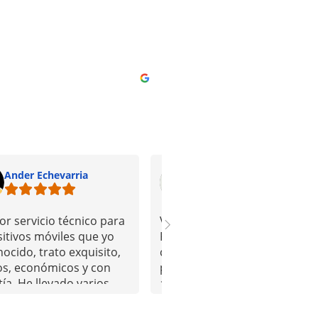
Ander Echevarria
Víctor Sánchez
or servicio técnico para
VIAMOVIL, se puso
sitivos móviles que yo
RAPIDAMENTE en contacto
ocido, trato exquisito,
con nosotros y ha estado
os, económicos y con
pendiente de la reparación, Y
ía. He llevado varios
aunque todavía queda una
nos y tablets y sin
opción que intentaran llevar 
n problema.Sin duda
cabo el mes que viene, la