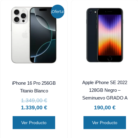
El
El
precio
precio
¡Oferta!
original
actual
era:
es:
1.349,00 €.
1.339,00 €.
Apple iPhone SE 2022
iPhone 16 Pro 256GB
128GB Negro –
Titanio Blanco
Seminuevo GRADO A
1.349,00
€
1.339,00
€
190,00
€
Ver Producto
Ver Producto