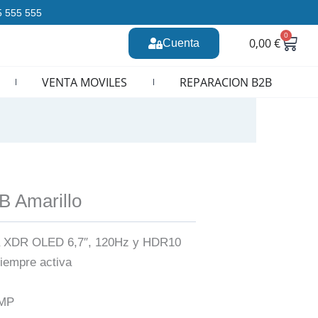
35 555 555
0
Carr
0,00
€
Cuenta
n CURSOS REPARACION MOVILES
VENTA MOVILES
REPARACION B2B
B Amarillo
na XDR OLED 6,7″, 120Hz y HDR10
siempre activa
2MP