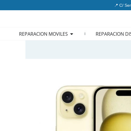
Ir
📍 C/ Ser
al
contenido
Open REPARACION MOVIL
REPARACION MOVILES
REPARACION DI