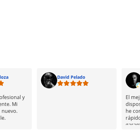
doza
David Pelado
ofesional y
El mej
ente. Mi
dispo
 nuevo.
he con
le.
rápid
garant
teléfo
ningú