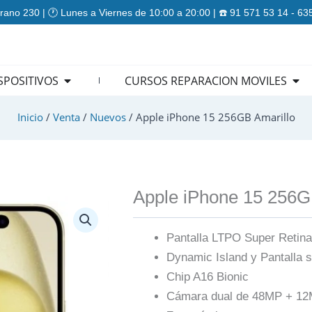
rano 230 | 🕐 Lunes a Viernes de 10:00 a 20:00 | ☎️ 91 571 53 14 - 6
ES
Open REPARACION DISPOSITIVOS
Ope
SPOSITIVOS
CURSOS REPARACION MOVILES
Inicio
/
Venta
/
Nuevos
/ Apple iPhone 15 256GB Amarillo
Apple iPhone 15 256G
Pantalla LTPO Super Reti
Dynamic Island y Pantalla 
Chip A16 Bionic
Cámara dual de 48MP + 1