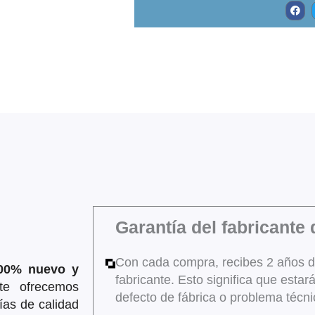
a
c
e
b
o
o
k
Garantía del fabricante
Con cada compra, recibes 2 años de 
100% nuevo y
fabricante. Esto significa que esta
te ofrecemos
defecto de fábrica o problema técni
ías de calidad