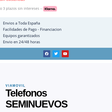
o 3 plazos
sin intereses –
Envios a Toda España
Facilidades de Pago - Financiacion
Equipos garantizados
Envio en 24/48 horas
F
T
Y
a
w
o
c
i
u
e
t
t
b
t
u
o
e
b
o
r
e
k
VIAMOVIL
Telefonos
SEMINUEVOS