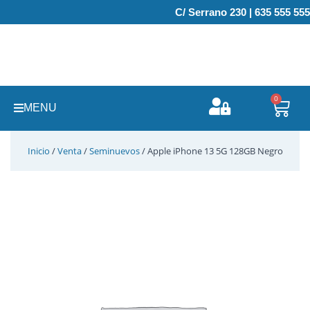
Ir
C/ Serrano 230 | 635 555 555
al
contenido
0
Carr
MENU
Inicio
/
Venta
/
Seminuevos
/ Apple iPhone 13 5G 128GB Negro