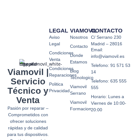
Si
a 
quieren
ti
no
cu
dañar
nu
LEGAL
VIAMOVIL
CONTACTO
su
so
Aviso
Nosotros
C/ Serrano 230
imagen
q
Legal
Madrid – 28016
no
no
Contacto
Email:
trabajen
e
Condiciones
Donde
info@viamovil.es
Venta
con
ce
Estamos
Telefono: 91 571 53
MRW
y 
Condiciones
Viamovil |
Blog
14
hablo
at
Reparaciones
Tecnologico
Servicio
desde
e
Telefono: 635 555
Politica
Viamovil
mi
ni
555
Técnico y
Privacidad
Serrano
experiencia
de
Horario: Lunes a
Venta
te
Viamovil
Viernes de 10:00-
¿
Pasión por reparar –
Formacion
20:00
h
Comprometidos con
ofrecer soluciones
oc
rápidas y de calidad
¿p
para tus dispositivos.
po