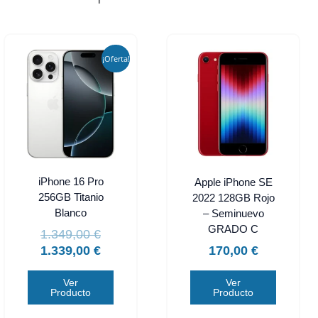
El
El
precio
precio
¡Oferta!
original
actual
era:
es:
1.349,00 €.
1.339,00 €.
iPhone 16 Pro
Apple iPhone SE
256GB Titanio
2022 128GB Rojo
Blanco
– Seminuevo
GRADO C
1.349,00
€
1.339,00
€
170,00
€
Ver
Ver
Producto
Producto