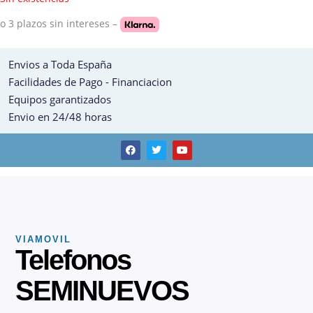
o 3 plazos
sin intereses –
Envios a Toda España
Facilidades de Pago - Financiacion
Equipos garantizados
Envio en 24/48 horas
F
T
Y
a
w
o
c
i
u
e
t
t
b
t
u
o
e
b
o
r
e
k
VIAMOVIL
Telefonos
SEMINUEVOS