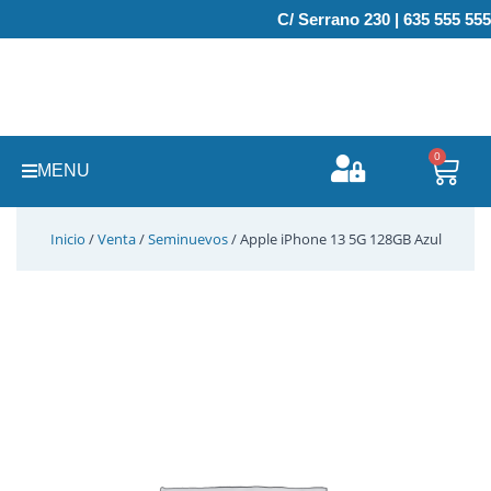
Ir
C/ Serrano 230 | 635 555 555
al
contenido
0
Carr
MENU
Inicio
/
Venta
/
Seminuevos
/ Apple iPhone 13 5G 128GB Azul