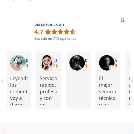
VIAMOVIL - S A T
4.7
Basado en 715 opiniones
DAVID
Sandra Mendoza
David Pelado
Ander Echevarria
Leyendo
Servicio
El
VI
los
rápido,
mejor
se
comentarios
profesional
servicio
R
voy a
y con
técnico
e
daros
un
para
co
un
trato
dispositivos
c
consejo
excelente.
móviles
no
MRW
Mi
que yo
y 
es la
móvil
he
es