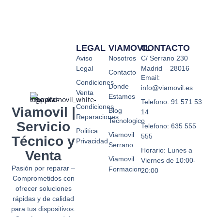
Si
a 
quieren
ti
no
cu
dañar
nu
LEGAL
VIAMOVIL
CONTACTO
su
so
Aviso
Nosotros
C/ Serrano 230
imagen
q
Legal
Madrid – 28016
no
no
Contacto
Email:
trabajen
e
Condiciones
Donde
info@viamovil.es
Venta
con
ce
Estamos
Telefono: 91 571 53
MRW
y 
Condiciones
Viamovil |
Blog
14
hablo
at
Reparaciones
Tecnologico
Servicio
desde
e
Telefono: 635 555
Politica
Viamovil
mi
ni
555
Técnico y
Privacidad
Serrano
experiencia
de
Horario: Lunes a
Venta
te
Viamovil
Viernes de 10:00-
¿
Pasión por reparar –
Formacion
20:00
h
Comprometidos con
ofrecer soluciones
oc
rápidas y de calidad
¿p
para tus dispositivos.
po