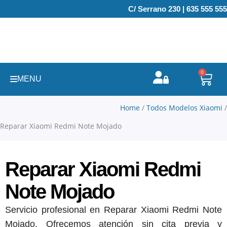
Ir
C/ Serrano 230 | 635 555 555
al
contenido
0
Carr
MENU
Home
/
Todos Modelos Xiaomi
/
Reparar Xiaomi Redmi Note Mojado
Reparar Xiaomi Redmi
Note Mojado
Servicio profesional en Reparar Xiaomi Redmi Note
Mojado. Ofrecemos atención sin cita previa y