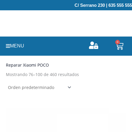
Ir
C/ Serrano 230 | 635 555 555
al
contenido
0
Carr
MENU
Reparar Xiaomi POCO
Mostrando 76–100 de 460 resultados