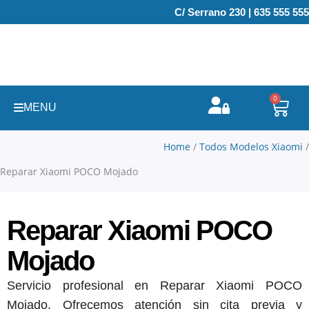
Ir
C/ Serrano 230 | 635 555 555
al
contenido
0
Carr
MENU
Home
/
Todos Modelos Xiaomi
/
Reparar Xiaomi POCO Mojado
Reparar Xiaomi POCO
Mojado
Servicio profesional en Reparar Xiaomi POCO
Mojado. Ofrecemos atención sin cita previa y