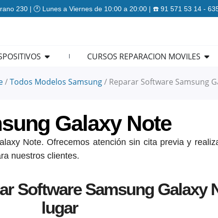
rano 230 | 🕐 Lunes a Viernes de 10:00 a 20:00 | ☎️ 91 571 53 14 - 6
ES
Open REPARACION DISPOSITIVOS
Ope
SPOSITIVOS
CURSOS REPARACION MOVILES
e
/
Todos Modelos Samsung
/
Reparar Software Samsung G
msung Galaxy Note
axy Note. Ofrecemos atención sin cita previa y realiza
ra nuestros clientes.
ar Software Samsung Galaxy N
lugar