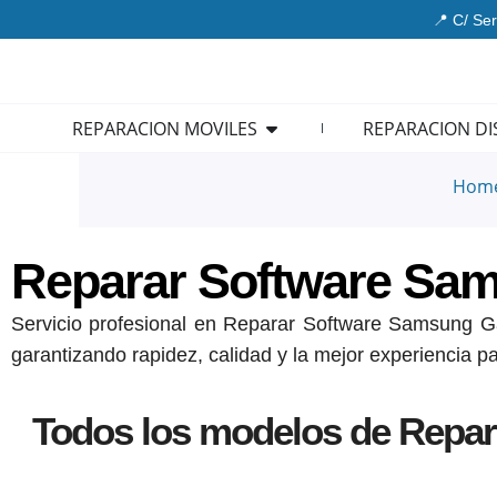
Ir
📍 C/ Ser
al
contenido
Open REPARACION MOVIL
REPARACION MOVILES
REPARACION DI
Hom
Reparar Software Sa
Servicio profesional en Reparar Software Samsung Gal
garantizando rapidez, calidad y la mejor experiencia pa
Todos los modelos de Repar