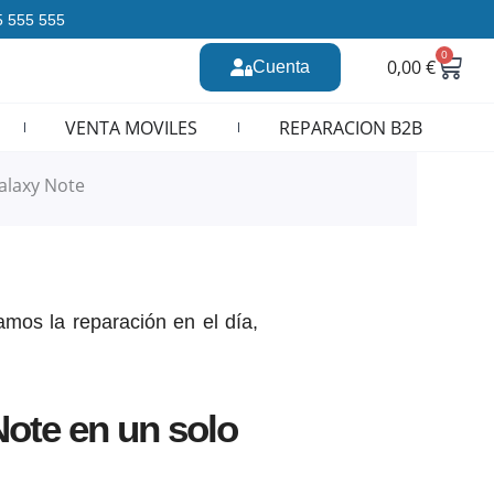
35 555 555
0
Carr
0,00
€
Cuenta
n CURSOS REPARACION MOVILES
VENTA MOVILES
REPARACION B2B
alaxy Note
mos la reparación en el día,
ote en un solo