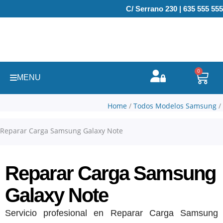
Ir
C/ Serrano 230 | 635 555 555
al
contenido
0
Carr
MENU
Home
/
Todos Modelos Samsung
/
Reparar Carga Samsung Galaxy Note
Reparar Carga Samsung
Galaxy Note
Servicio profesional en Reparar Carga Samsung