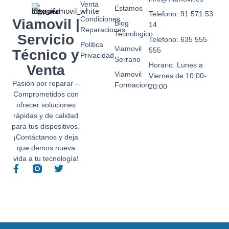
Venta
Estamos
Telefono: 91 571 53
Condiciones
Viamovil |
Blog
14
Reparaciones
Tecnologico
Servicio
Telefono: 635 555
Politica
Viamovil
555
Técnico y
Privacidad
Serrano
Horario: Lunes a
Venta
Viamovil
Viernes de 10:00-
Pasión por reparar –
Formacion
20:00
Comprometidos con
ofrecer soluciones
rápidas y de calidad
para tus dispositivos.
¡Contáctanos y deja
que demos nueva
vida a tu tecnología!
F
T
a
w
c
i
e
t
b
t
o
e
o
r