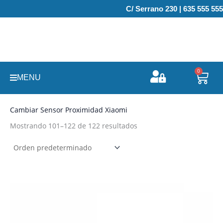
Ir
C/ Serrano 230 | 635 555 555
al
contenido
0
Carr
MENU
Cambiar Sensor Proximidad Xiaomi
Mostrando 101–122 de 122 resultados