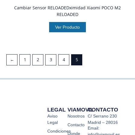
Cambiar Sensor RELOADEDximidad Xiaomi POCO M2
RELOADED
Ver Producto
←
1
2
3
4
5
LEGAL
VIAMOVIL
CONTACTO
Aviso
Nosotros
C/ Serrano 230
Legal
Madrid – 28016
Contacto
Email:
Condiciones
Donde
info@viamovil.es