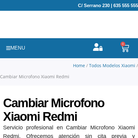
Ir
C/ Serrano 230 | 635 555 555
al
contenido
0
Carr
MENU
Home
/
Todos Modelos Xiaomi
/
Cambiar Microfono Xiaomi Redmi
Cambiar Microfono
Xiaomi Redmi
Servicio profesional en Cambiar Microfono Xiaomi
Redmi. Ofrecemos atención sin cita previa y