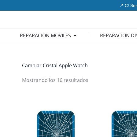
Ir
📍 C/ Ser
al
contenido
Open REPARACION MOVIL
REPARACION MOVILES
REPARACION DI
Cambiar Cristal Apple Watch
Mostrando los 16 resultados