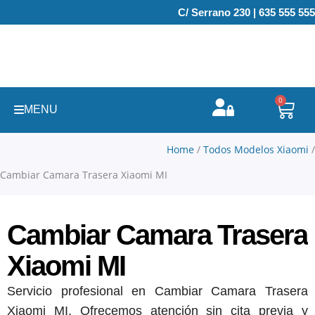
Ir
C/ Serrano 230 | 635 555 555
al
contenido
0
Carr
MENU
Home
/
Todos Modelos Xiaomi
/
Cambiar Camara Trasera Xiaomi MI
Cambiar Camara Trasera
Xiaomi MI
Servicio profesional en Cambiar Camara Trasera
Xiaomi MI. Ofrecemos atención sin cita previa y