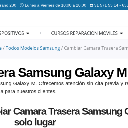
rano 230 | 🕐 Lunes a Viernes de 10:00 a 20:00 | ☎️ 91 571 53 14 - 6
ES
Open REPARACION DISPOSITIVOS
Ope
SPOSITIVOS
CURSOS REPARACION MOVILES
e
/
Todos Modelos Samsung
/
Cambiar Camara Trasera Sam
era Samsung Galaxy M
ung Galaxy M. Ofrecemos atención sin cita previa y re
ia para nuestros clientes.
iar Camara Trasera Samsung 
solo lugar