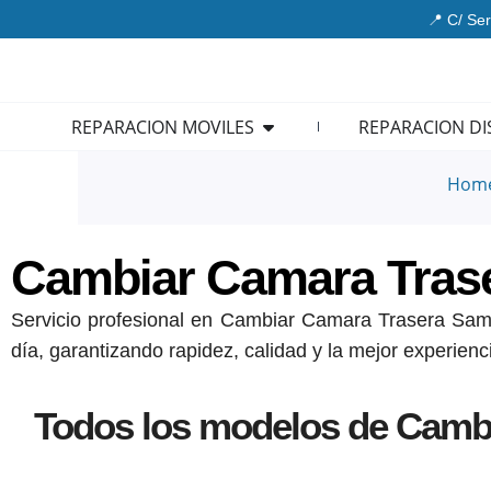
Ir
📍 C/ Ser
al
contenido
Open REPARACION MOVIL
REPARACION MOVILES
REPARACION DI
Hom
Cambiar Camara Tras
Servicio profesional en Cambiar Camara Trasera Sams
día, garantizando rapidez, calidad y la mejor experienc
Todos los modelos de Camb