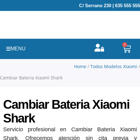
Ir
C/ Serrano 230 | 635 555 555
al
contenido
0
Carr
MENU
Home
/
Todos Modelos Xiaomi
/
Cambiar Bateria Xiaomi Shark
Cambiar Bateria Xiaomi
Shark
Servicio profesional en Cambiar Bateria Xiaomi
Shark. Ofrecemos atención sin cita previa y