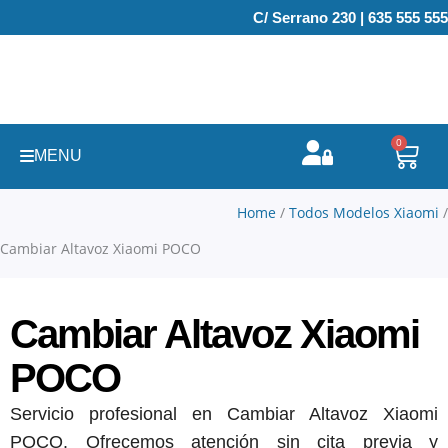
Ir
C/ Serrano 230 | 635 555 555
al
contenido
0
Carr
MENU
Home
/
Todos Modelos Xiaomi
/
Cambiar Altavoz Xiaomi POCO
Cambiar Altavoz Xiaomi
POCO
Servicio profesional en Cambiar Altavoz Xiaomi
POCO. Ofrecemos atención sin cita previa y