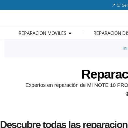
Ir
📍 C/ Ser
al
contenido
Open REPARACION MOVIL
REPARACION MOVILES
REPARACION DI
Ini
Reparac
Expertos en reparación de MI NOTE 10 PRO: 
g
Descubre todas las reparacio