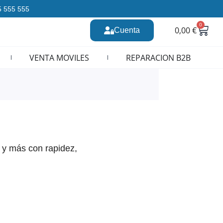
35 555 555
0
Carr
0,00
€
Cuenta
n CURSOS REPARACION MOVILES
VENTA MOVILES
REPARACION B2B
 y más con rapidez,