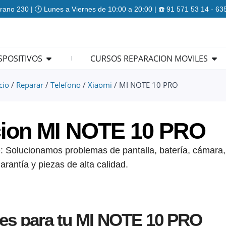
rano 230 | 🕐 Lunes a Viernes de 10:00 a 20:00 | ☎️ 91 571 53 14 - 6
ES
Open REPARACION DISPOSITIVOS
Ope
SPOSITIVOS
CURSOS REPARACION MOVILES
cio
/
Reparar
/
Telefono
/
Xiaomi
/ MI NOTE 10 PRO
ion MI NOTE 10 PRO
Solucionamos problemas de pantalla, batería, cámara,
arantía y piezas de alta calidad.
nes para tu MI NOTE 10 PRO