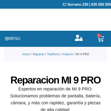
Ir
C/ Serrano 230 | 635 555 555
al
contenido
0
Carr
MENU
Inicio
/
Reparar
/
Telefono
/
Xiaomi
/ MI 9 PRO
Reparacion MI 9 PRO
Expertos en reparación de MI 9 PRO:
Solucionamos problemas de pantalla, batería,
cámara, y más con rapidez, garantía y piezas
de alta calidad.