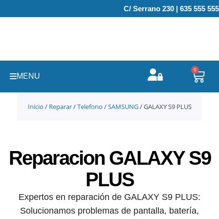
Ir
C/ Serrano 230 | 635 555 555
al
contenido
0
Carr
MENU
Inicio
/
Reparar
/
Telefono
/
SAMSUNG
/ GALAXY S9 PLUS
Reparacion GALAXY S9
PLUS
Expertos en reparación de GALAXY S9 PLUS:
Solucionamos problemas de pantalla, batería,