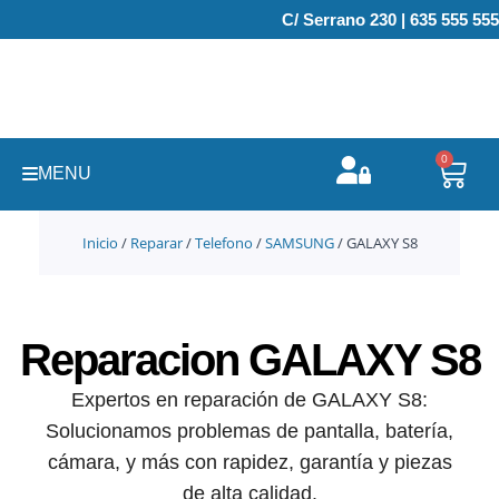
Ir
C/ Serrano 230 | 635 555 555
al
contenido
0
Carr
MENU
Inicio
/
Reparar
/
Telefono
/
SAMSUNG
/ GALAXY S8
Reparacion GALAXY S8
Expertos en reparación de GALAXY S8:
Solucionamos problemas de pantalla, batería,
cámara, y más con rapidez, garantía y piezas
de alta calidad.