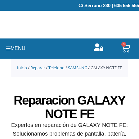
Ir
C/ Serrano 230 | 635 555 555
al
contenido
0
Carr
MENU
Inicio
/
Reparar
/
Telefono
/
SAMSUNG
/ GALAXY NOTE FE
Reparacion GALAXY
NOTE FE
Expertos en reparación de GALAXY NOTE FE:
Solucionamos problemas de pantalla, batería,