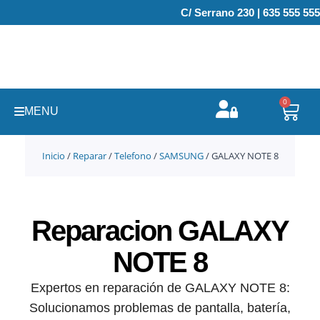
Ir
C/ Serrano 230 | 635 555 555
al
contenido
0
Carr
MENU
Inicio
/
Reparar
/
Telefono
/
SAMSUNG
/ GALAXY NOTE 8
Reparacion GALAXY
NOTE 8
Expertos en reparación de GALAXY NOTE 8:
Solucionamos problemas de pantalla, batería,