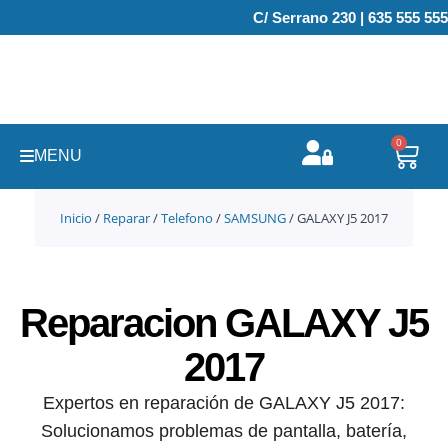
Ir
C/ Serrano 230 | 635 555 555
al
contenido
0
Carr
MENU
Inicio
/
Reparar
/
Telefono
/
SAMSUNG
/ GALAXY J5 2017
Reparacion GALAXY J5
2017
Expertos en reparación de GALAXY J5 2017:
Solucionamos problemas de pantalla, batería,