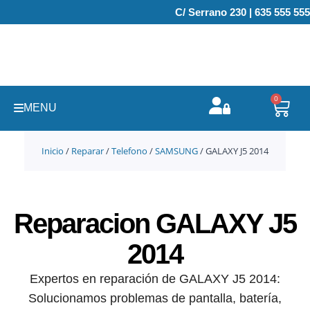
Ir
C/ Serrano 230 | 635 555 555
al
contenido
0
Carr
MENU
Inicio
/
Reparar
/
Telefono
/
SAMSUNG
/ GALAXY J5 2014
Reparacion GALAXY J5
2014
Expertos en reparación de GALAXY J5 2014:
Solucionamos problemas de pantalla, batería,