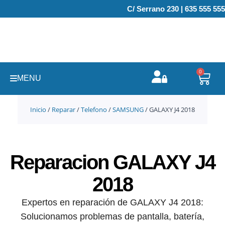
Ir
C/ Serrano 230 | 635 555 555
al
contenido
0
Carr
MENU
Inicio
/
Reparar
/
Telefono
/
SAMSUNG
/ GALAXY J4 2018
Reparacion GALAXY J4
2018
Expertos en reparación de GALAXY J4 2018:
Solucionamos problemas de pantalla, batería,