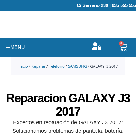
Ir
C/ Serrano 230 | 635 555 555
al
contenido
0
Carr
MENU
Inicio
/
Reparar
/
Telefono
/
SAMSUNG
/ GALAXY J3 2017
Reparacion GALAXY J3
2017
Expertos en reparación de GALAXY J3 2017:
Solucionamos problemas de pantalla, batería,