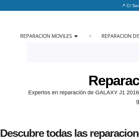
Ir
📍 C/ Ser
al
contenido
Open REPARACION MOVIL
REPARACION MOVILES
REPARACION DI
Reparac
Expertos en reparación de GALAXY J1 2016: 
g
Descubre todas las reparacio