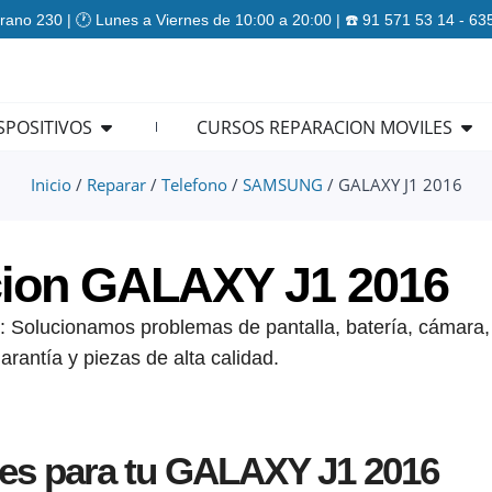
rano 230 | 🕐 Lunes a Viernes de 10:00 a 20:00 | ☎️ 91 571 53 14 - 6
ES
Open REPARACION DISPOSITIVOS
Ope
SPOSITIVOS
CURSOS REPARACION MOVILES
Inicio
/
Reparar
/
Telefono
/
SAMSUNG
/ GALAXY J1 2016
ion GALAXY J1 2016
Solucionamos problemas de pantalla, batería, cámara,
arantía y piezas de alta calidad.
nes para tu GALAXY J1 2016