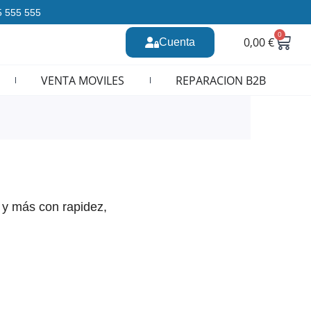
35 555 555
0
Carr
0,00
€
Cuenta
n CURSOS REPARACION MOVILES
VENTA MOVILES
REPARACION B2B
 y más con rapidez,