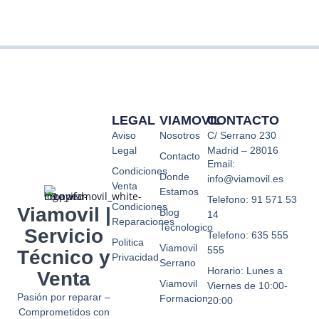
LEGAL
VIAMOVIL
CONTACTO
Aviso
Nosotros
C/ Serrano 230
Legal
Madrid – 28016
Contacto
Email:
Condiciones
Donde
info@viamovil.es
Venta
Estamos
Telefono: 91 571 53
Condiciones
Viamovil |
Blog
14
Reparaciones
Tecnologico
Servicio
Telefono: 635 555
Politica
Viamovil
555
Técnico y
Privacidad
Serrano
Horario: Lunes a
Venta
Viamovil
Viernes de 10:00-
Pasión por reparar –
Formacion
20:00
Comprometidos con