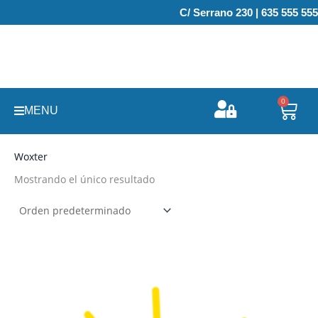
Ir
C/ Serrano 230 | 635 555 555
al
contenido
0
Carr
MENU
Woxter
Mostrando el único resultado